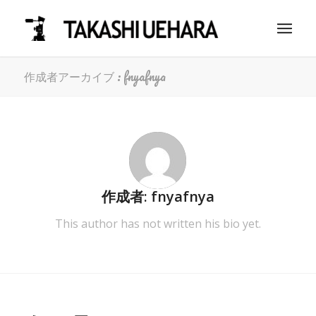
作成者アーカイブ : fnyafnya
作成者:
fnyafnya
This author has not written his bio yet.